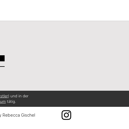
stler
) und in der
ium
tätig.
y Rebecca Gischel