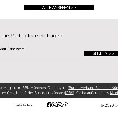
ALLE ANSEHEN >>
n die Mailingliste eintragen
Mail-Adresse
SENDEN >>
ist Mitglied im BBK München-Oberbayern (
Bundesverband Bildender Kün
alen Gesellschaft der Bildenden Künste (
IGBK
). Sie ist außerdem als
Med
Seite teilen:
© 2026 b