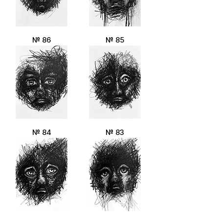
№ 86
№ 85
№ 84
№ 83