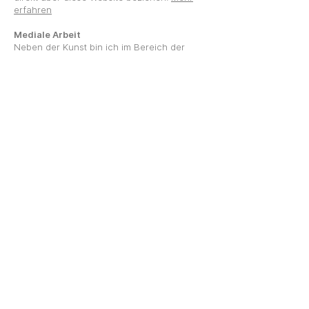
erfahren
Mediale Arbeit
Neben der Kunst bin ich im Bereich der
Medialität tätig. Als Jenseitsmedium stelle
ich evidenzbasierte Kontakte zu
Verstorbenen her und übermittle in medialen
Beratungen Impulse aus der geistigen Welt.
Mehr erfahren
In die Mailingliste eintragen
E-Mail-Adresse
SENDEN >>