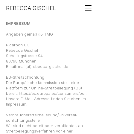
REBECCA GISCHEL
IMPRESSUM
Angaben gemäß §5 TMG
Picaroon UG
Rebecca Gischel
Schellingstrasse 94
80798 München
Email: mail(at)rebecca-gischel.de
EU-Streitschlichtung
Die Europäische Kommission stellt eine
Plattform zur Online-Streitbeilegung (OS)
bereit:
https://ec.europa.eu/consumers/odr
.
Unsere E-Mail-Adresse finden Sie oben im
Impressum.
Verbraucher­streit­beilegung/Universal­
schlichtungs­stelle
Wir sind nicht bereit oder verpflichtet, an
Streitbeilegungsverfahren vor einer