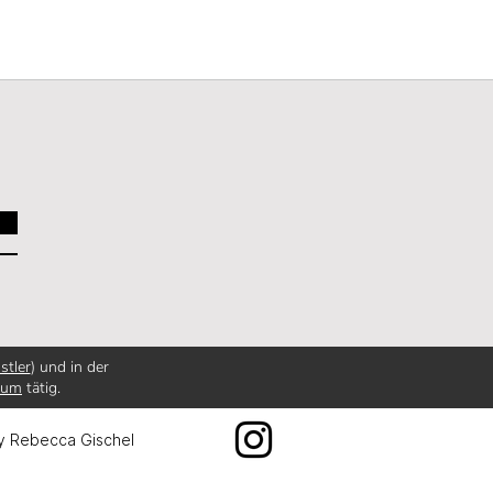
stler
) und in der
ium
tätig.
y Rebecca Gischel