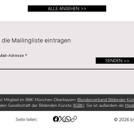
ALLE ANSEHEN >>
n die Mailingliste eintragen
Mail-Adresse
SENDEN >>
ist Mitglied im BBK München-Oberbayern (
Bundesverband Bildender Kün
alen Gesellschaft der Bildenden Künste (
IGBK
). Sie ist außerdem als
Med
Seite teilen:
© 2026 b