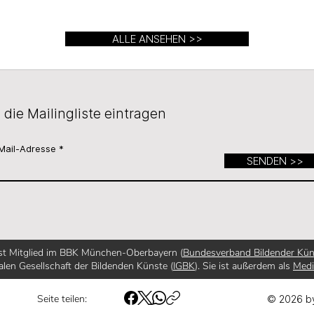
ALLE ANSEHEN >>
n die Mailingliste eintragen
Mail-Adresse
SENDEN >>
ist Mitglied im BBK München-Oberbayern (
Bundesverband Bildender Kün
alen Gesellschaft der Bildenden Künste (
IGBK
). Sie ist außerdem als
Med
Seite teilen:
© 2026 b