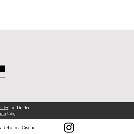
stler
) und in der
ium
tätig.
y Rebecca Gischel