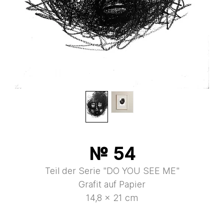
№ 54
Teil der Serie "DO YOU SEE ME"
Grafit auf Papier
14,8 × 21 cm