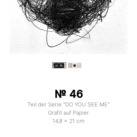
№ 46
Teil der Serie "DO YOU SEE ME"
Grafit auf Papier
14,8 × 21 cm