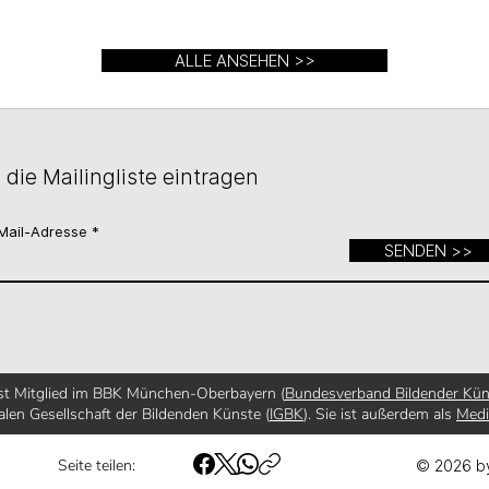
ALLE ANSEHEN >>
n die Mailingliste eintragen
Mail-Adresse
SENDEN >>
ist Mitglied im BBK München-Oberbayern (
Bundesverband Bildender Kün
alen Gesellschaft der Bildenden Künste (
IGBK
). Sie ist außerdem als
Med
Seite teilen:
© 2026 b