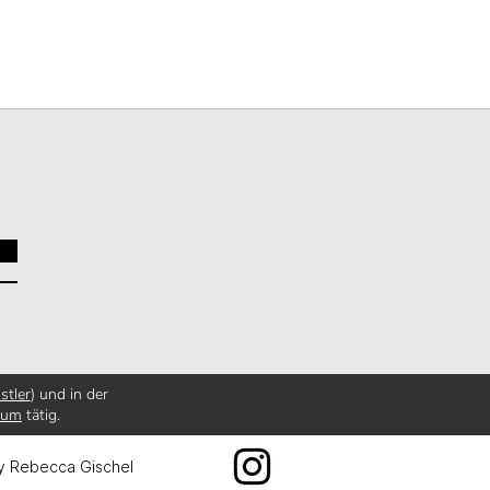
stler
) und in der
ium
tätig.
y Rebecca Gischel